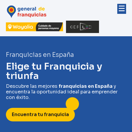
Franquicias en España
Elige tu Franquicia y
triunfa
Descubre las mejores
franquicias en España
y
encuentra la oportunidad ideal para emprender
con éxito.
Encuentra tu franquicia