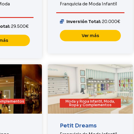
 Moda
Franquicia de Moda Infantil
Inversión Total:
20.000€
Total:
29.500€
Ver más
 más
Complementos
Moda y Ropa Infantil
,
Moda,
Ropa y Complementos
Petit Dreams