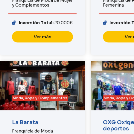
Franquicia de Moda de Mujer
Franquicia de
y Complementos
Femenina
Inversión Total:
20.000€
Inversión 
Ver más
Ver
Moda, Ropa y Complementos
Moda, Ropa y 
La Barata
OXG Oxig
deportes
Franquicia de Moda