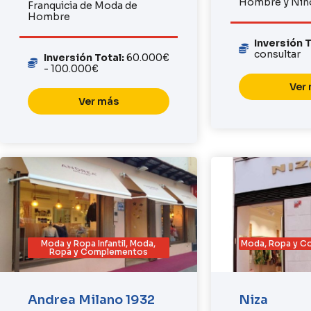
Hombre y Niñ
Franquicia de Moda de
Hombre
Inversión 
consultar
Inversión Total:
60.000€
- 100.000€
Ver
Ver más
Moda y Ropa Infantil
,
Moda,
Moda, Ropa y 
Ropa y Complementos
Andrea Milano 1932
Niza