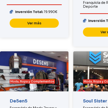
Franquicia de 
Deporte
Inversión Total:
19.990€
Inversión 
Ver más
Ver
Moda, Ropa y Complementos
Moda, Ropa y 
De5en5
Soul Sister
Franquicia de Moda Joven y
Franquicia de