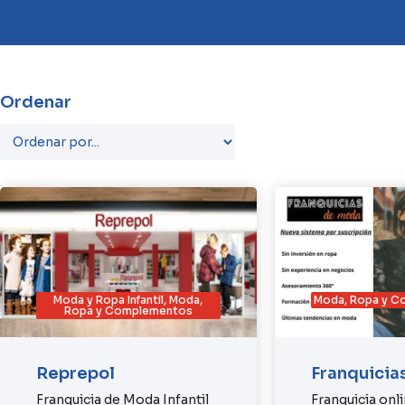
Ordenar
Moda y Ropa Infantil
,
Moda,
Moda, Ropa y 
Ropa y Complementos
Reprepol
Franquicia
Franquicia de Moda Infantil
Franquicia onl