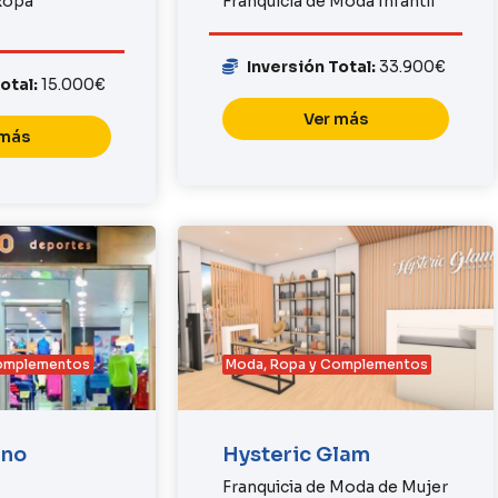
 Ropa
Franquicia de Moda Infantil
Inversión Total:
33.900€
Total:
15.000€
Ver más
 más
Complementos
Moda, Ropa y Complementos
eno
Hysteric Glam
Franquicia de Moda de Mujer