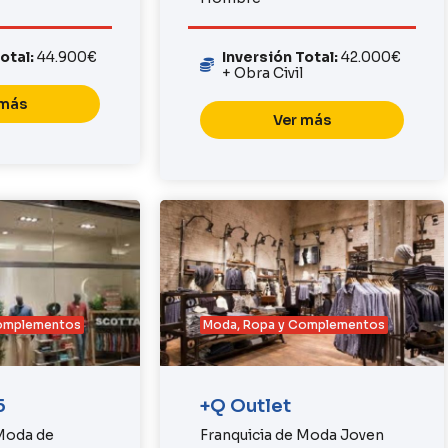
Total:
44.900€
Inversión Total:
42.000€
+ Obra Civil
 más
Ver más
Complementos
Moda, Ropa y Complementos
5
+Q Outlet
 Moda de
Franquicia de Moda Joven