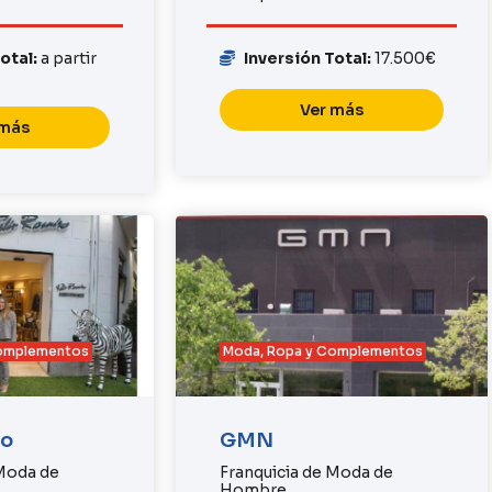
Total:
a partir
Inversión Total:
17.500€
Ver más
 más
Complementos
Moda, Ropa y Complementos
ro
GMN
 Moda de
Franquicia de Moda de
Hombre