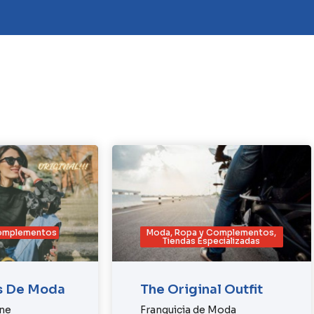
Complementos
Moda, Ropa y Complementos
,
Tiendas Especializadas
s De Moda
The Original Outfit
ine
Franquicia de Moda