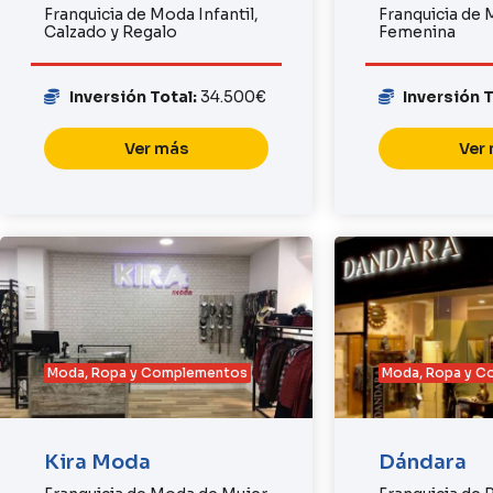
Franquicia de Moda Infantil,
Franquicia de
Calzado y Regalo
Femenina
Inversión Total:
34.500€
Inversión 
Ver más
Ver
Moda, Ropa y Complementos
Moda, Ropa y 
Kira Moda
Dándara