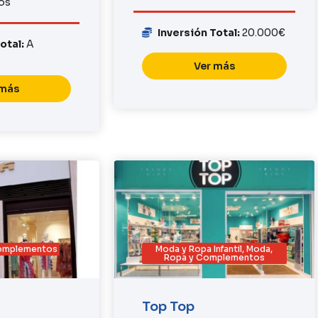
os
Inversión Total:
20.000€
Total:
A
Ver más
 más
Complementos
Moda y Ropa Infantil
,
Moda,
Ropa y Complementos
Top Top