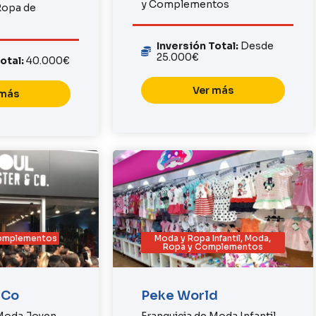
y Complementos
Ropa de
Inversión Total:
Desde
25.000€
Total:
40.000€
Ver más
 más
Complementos
Moda y Ropa Infantil
,
Moda,
Ropa y Complementos
 Co
Peke World
 Moda Joven
Franquicia de Moda Infantil