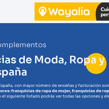
Complementos
cias de Moda, Ropa y
spaña
 España, con mayor número de enseñas y facturación son
res: franquicias de ropa de mujer, franquicias de rop
 el siguiente listado podrás ver todas las opciones y ele