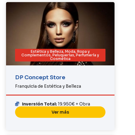
Estética y Belleza
,
Moda, Ropa y
Complementos
,
Peluquerías
,
Perfumería y
Cosmética
DP Concept Store
Franquicia de Estética y Belleza
Inversión Total:
19.950€ + Obra
Ver más