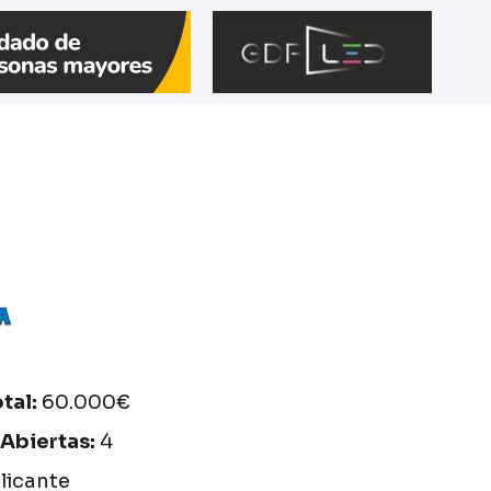
otal:
60.000€
 Abiertas:
4
licante