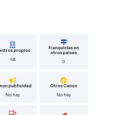
Franquicias en
ntros propios
otros paises
48
0
non publicidad
Otros Canon
No hay
No hay