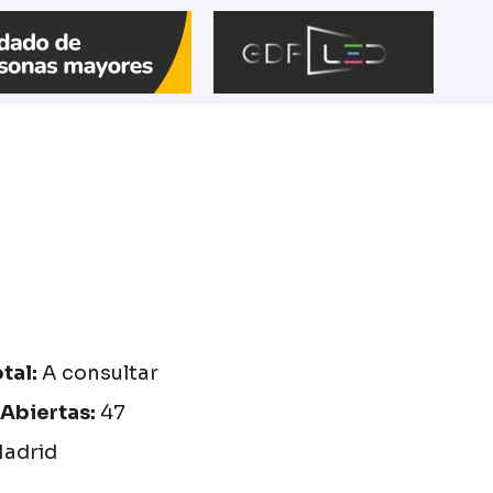
otal:
A consultar
 Abiertas:
47
adrid