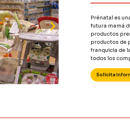
Prénatal es un
futura mamá d
productos prem
productos de p
franquicia de 
todos los com
Solicita Info